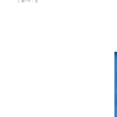
前一个：
无
ꄴ