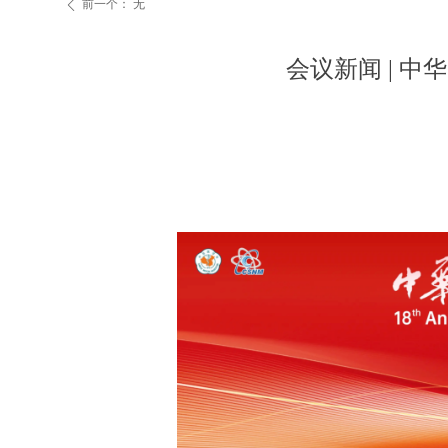
前一个：
无
ꄴ
会议新闻 | 