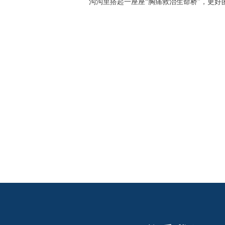
沟沟里搭起一座座“胸痛救治生命桥”，更好