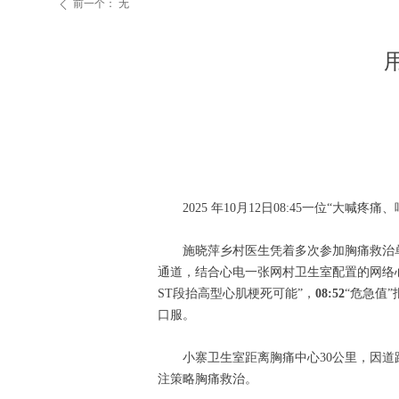
前一个：
无
ꄴ
2025 年10⽉12⽇08:45一位“
施晓萍乡村医生凭着多次参加胸痛救治
通道，结合心电一张网村卫生室配置的网络
ST段抬高型心肌梗死可能”，
08:52
“危急值”
口服。
小寨卫生室距离胸痛中心30公里，因道
注策略胸痛救治。