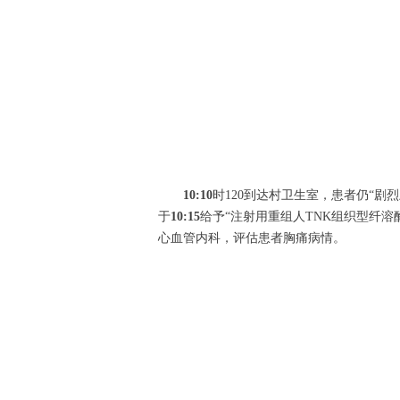
10:10
时120到达村卫生室，患者仍“
于
10:15
给予“注射用重组人TNK组织型纤
心血管内科，评估患者胸痛病情。