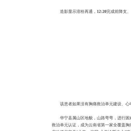
造影显示溶栓再通，
12:20
完成前降支、
该患者如果没有胸痛救治单元建设、心
华宁县属⼭区地貌，⼭路弯弯，进⾏困难
救治单元认证，成为云南省第一家全覆盖胸痛