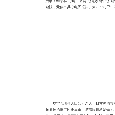
启动了华宁县“心电一张网·心电诊断中心”建
健院，无偿出具心电图报告。为75个村卫生
华宁县现住人口18万余人，目前胸痛救
胸痛救治推广困难重重，随着胸痛救治单元